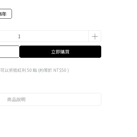
14年
立即購買
 」可以折抵紅利
50
點 (約等於
NT$50
)
商品說明