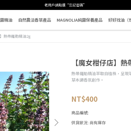
老用戶請點選“忘記密碼”
露精油
自然農法香草產品
MAGNOLIA純露保養產品
好好找油（
】熱帶羅勒精油2g
【魔女柑仔店】熱
熱帶羅勒精油萃取自植株，呈現
草本調香氛創作。
NT$400
商品編號:
供貨狀況:
尚有庫存