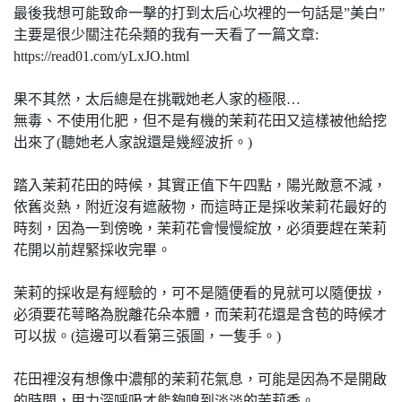
最後我想可能致命一擊的打到太后心坎裡的一句話是”美白”
主要是很少關注花朵類的我有一天看了一篇文章:
https://read01.com/yLxJO.html
果不其然，太后總是在挑戰她老人家的極限…
無毒、不使用化肥，但不是有機的茉莉花田又這樣被他給挖
出來了(聽她老人家說還是幾經波折。)
踏入茉莉花田的時候，其實正值下午四點，陽光敵意不減，
依舊炎熱，附近沒有遮蔽物，而這時正是採收茉莉花最好的
時刻，因為一到傍晚，茉莉花會慢慢綻放，必須要趕在茉莉
花開以前趕緊採收完畢。
茉莉的採收是有經驗的，可不是隨便看的見就可以隨便拔，
必須要花萼略為脫離花朵本體，而茉莉花還是含苞的時候才
可以拔。(這邊可以看第三張圖，一隻手。)
花田裡沒有想像中濃郁的茉莉花氣息，可能是因為不是開啟
的時間，用力深呼吸才能夠嗅到淡淡的茉莉香。