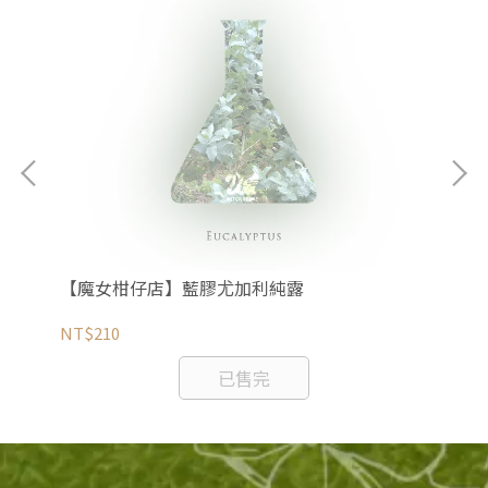
【魔女柑仔店】藍膠尤加利純露
【
NT$210
NT
已售完