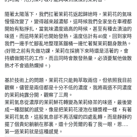
隨著太陽落下，我們扛著茉莉花返起歸途時，茉莉花的氣味
慢慢改變了，變得越來越濃郁，這時候我們全家坐在車裡都
開始有點掙扎，當氣味濃度過高的時候，甚至有種去漬油的
味道，而這時茉莉也開始發熱，溫度估計有40度，回到家時
我們一邊手忙腳亂地整理蒸餾桶一邊忙著幫茉莉翻身散熱。
(好險之前有先做功課，茉莉在採摘下來時還是活著的，會
持續做開花的工作，而且同時會散發熱量，必須要幫他做散
熱才不會過熱爛掉。)
基於技術上的問題，茉莉花只能夠萃取兩倍，但依照我目前
觀察，儘管是兩倍都是十分不低的濃度，我將兩道不同濃度
的茉莉純露分開，觀察了三周。
茉莉氣息從濃厚的茉莉鮮花轉變為茉莉綠茶的味道，最後變
成一種甜膩的感受，像是把茉莉花浸泡在糖漿裡一樣，有著
茉莉花氣息，這股氣息卻不再活耀的四處亂轉，而是靜靜的
擺了個貴妃躺躺在那裏，還十分莞爾的看了我一眼，恩….
第一道茉莉就是這種感覺。