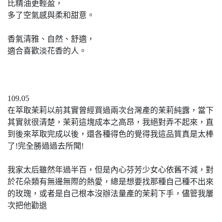
比精油更輕盈，
多了空氣感與柔和甜意。
香氣清雅、自然、舒適，
適合喜歡淡花香的人。
109.05
在萃取茉莉以前其實曾經買過兩次台灣產的茉莉純露，當下
其實就很清楚，茉莉這塊成本之高昂，我絕對弄不起來，直
到後來萃取完成以後，還各種得色的覺得我這品質真是太棒
了!完全勝過過去所聞!
我家太后雖然年過半百，但是內心芬芳少女心依舊不減，對
於花朵類有無邊無際的熱愛，總是想要找那種自己種不出來
的玫瑰，或者是自己根本沒辦法量產的茉莉下手，儘管我屢
次把他勸退