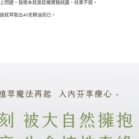
上問題，我根本就是趁機實驗純露，效果不錯。
過就萃取出40克精油而已。