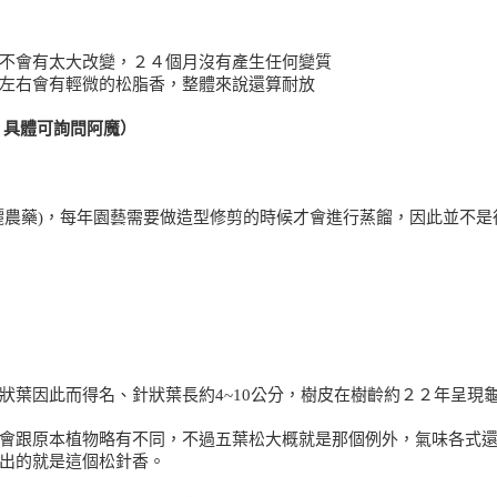
不會有太大改變，２４個月沒有產生任何變質
左右會有輕微的松脂香，整體來說還算耐放
新，具體可詢問阿魔）
灑農藥)，每年園藝需要做造型修剪的時候才會進行蒸餾，因此並不是
狀葉因此而得名、針狀葉長約4~10公分，樹皮在樹齡約２２年呈現
會跟原本植物略有不同，不過五葉松大概就是那個例外，氣味各式
出的就是這個松針香。