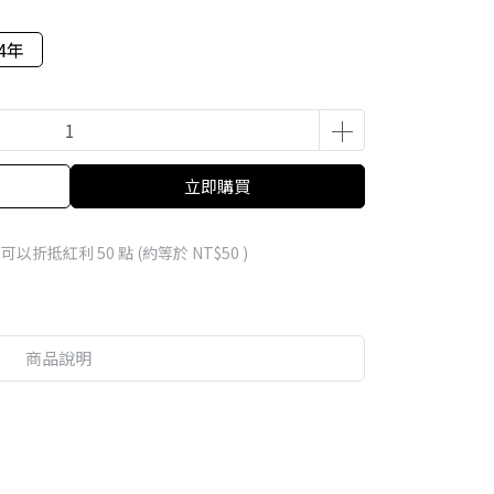
14年
立即購買
 」可以折抵紅利
50
點 (約等於
NT$50
)
商品說明