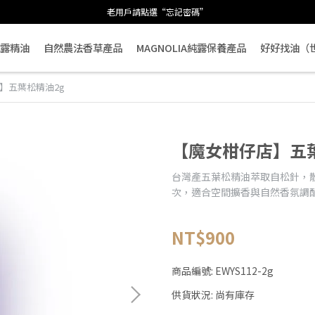
老用戶請點選“忘記密碼”
露精油
自然農法香草產品
MAGNOLIA純露保養產品
好好找油（
】五葉松精油2g
【魔女柑仔店】五葉
台灣產五葉松精油萃取自松針，
次，適合空間擴香與自然香氛調
NT$900
商品編號:
EWYS112-2g
供貨狀況:
尚有庫存