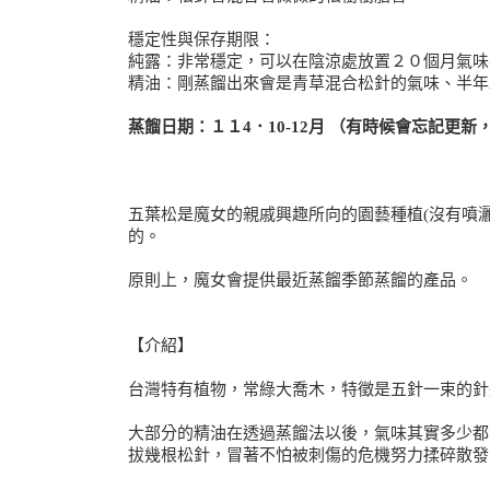
穩定性與保存期限：
純露：非常穩定，可以在陰涼處放置２０個月氣味
精油：剛蒸餾出來會是青草混合松針的氣味、半年
蒸餾日期：１１4．10-12月 （有時候會忘記更
五葉松是魔女的親戚興趣所向的園藝種植(沒有噴
的。
原則上，魔女會提供最近蒸餾季節蒸餾的產品。
【介紹】
台灣特有植物，常綠大喬木，特徵是五針一束的針
大部分的精油在透過蒸餾法以後，氣味其實多少都
拔幾根松針，冒著不怕被刺傷的危機努力揉碎散發