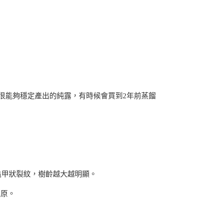
很能夠穩定產出的純露，有時候會買到2年前蒸餾
龜甲狀裂紋，樹齡越大越明顯。
還原。