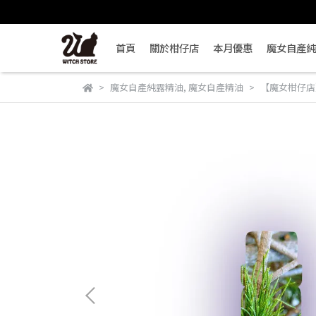
首頁
關於柑仔店
本月優惠
魔女自產純
魔女自產純露精油
,
魔女自產精油
【魔女柑仔店