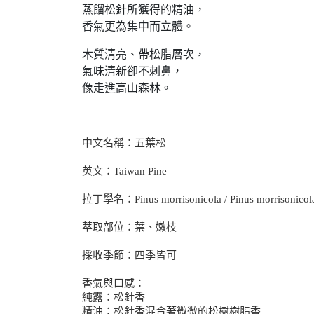
蒸餾松針所獲得的精油，
香氣更為集中而立體。
木質清亮、帶松脂層次，
氣味清新卻不刺鼻，
像走進高山森林。
中文名稱：五葉松
英文：Taiwan Pine
拉丁學名：Pinus morrisonicola / Pinus morrisonicol
萃取部位：葉、嫩枝
採收季節：四季皆可
香氣與口感：
純露：松針香
精油：松針香混合著微微的松樹樹脂香