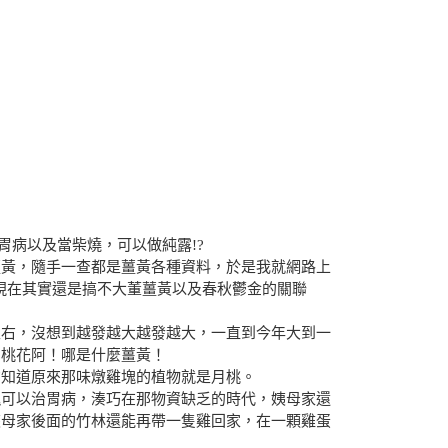
胃病以及當柴燒，可以做純露!?
薑黃，隨手一查都是薑黃各種資料，於是我就網路上
現在其實還是搞不大董薑黃以及春秋鬱金的關聯
左右，沒想到越發越大越發越大，一直到今年大到一
月桃花阿！哪是什麼薑黃！
才知道原來那味燉雞塊的植物就是月桃。
塊可以治胃病，湊巧在那物資缺乏的時代，姨母家還
姨母家後面的竹林還能再帶一隻雞回家，在一顆雞蛋