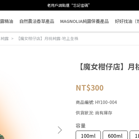
老用戶請點選“忘記密碼”
露精油
自然農法香草產品
MAGNOLIA純露保養產品
好好找油（
草純露
【魔女柑仔店】月桃純露-地上全株
【魔女柑仔店】月
NT$300
商品編號:
HY100-004
供貨狀況:
尚有庫存
容量
100ml
600ml