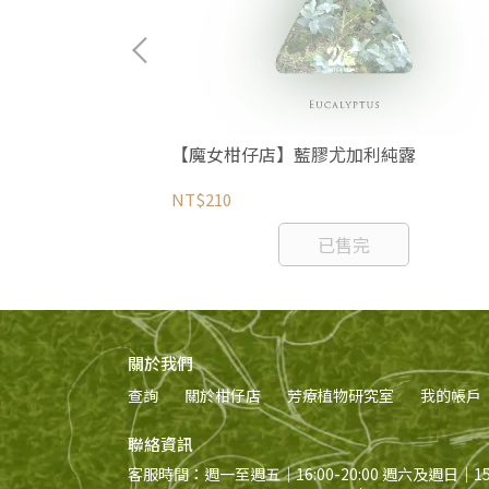
【魔女柑仔店】藍膠尤加利純露
NT$210
已售完
關於我們
查詢
關於柑仔店
芳療植物研究室
我的帳戶
聯絡資訊
客服時間：週一至週五｜16:00-20:00 週六及週日｜15:0