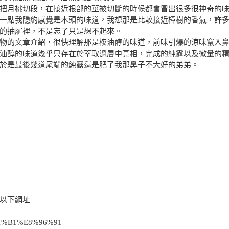
把月桃切段，在接近根部的莖被切斷的時候都會冒出很多很神奇的
一點我隱約感覺是木頭的味道，我想那是比較接近樟樹的香氣，許
的抽屜裡，不是忘了只是想不起來。
物的文章介紹，很快理解那是桉油醇的味道，前味引爆的涼味竄入
油醇的味道幾乎只存在於萃取過層中亮相，完成的純露以及微量的
於是最後幾道尾端的純露還是肥了我那鼻子不大好的弟弟。
以下網址
5%B1%B1%E8%96%91