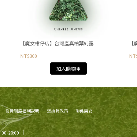
【魔女柑仔店】台灣產真柏葉純露
【
NT$300
NT
加入購物車
會員制度福利說明
退換貨政策
聯係魔女
0-20:00