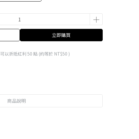
立即購買
 」可以折抵紅利
50
點 (約等於
NT$50
)
商品說明