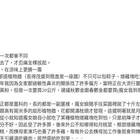
一次都會不同
去了，才忍痛全棵拔起。
，在涼味上更勝一籌
裡那道植物牆（長得茂盛到簡直是一座牆）不只可以包粽子、燉雞塊吃
年我因為全家都過敏性鼻炎的關係找了許多偏方，當時正在大流行
黃粉，但是一次要買20公斤，建議秋鬱金跟春鬱金都要買(魔女我到
正都是薑科的，長的都是一副薑樣，魔女娘隨手往菜園裡拋了十斤
跟高有兩米多的扇形植物牆，花都開滿枝頭才發現，這擺明著就是
從小就知道魔女娘自小就吃了某種植物燉雞塊吃到怕，只是前陣子
分不好，因此受了許多罪，後來外公不知哪得知月桃莖、根部燉雞
桃，而姨母家湊巧也養了許多雞，每每外公去姨母加工作後就會到
天引雞湯吃雞肉，居然還給吃到哭．．．