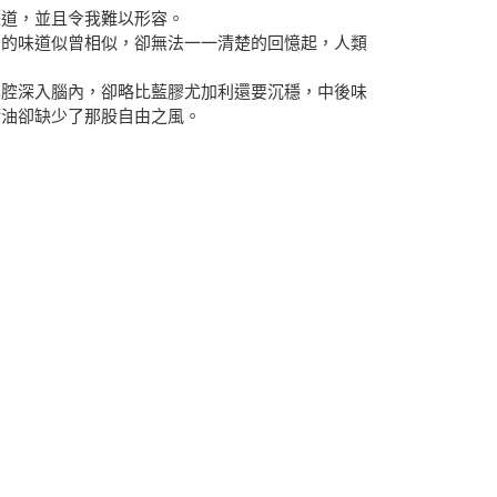
味道，並且令我難以形容。
多的味道似曾相似，卻無法一一清楚的回憶起，人類
鼻腔深入腦內，卻略比藍膠尤加利還要沉穩，中後味
精油卻缺少了那股自由之風。