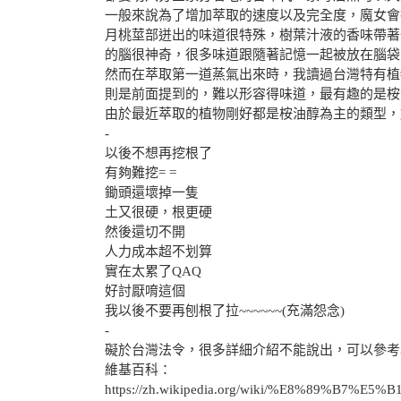
一般來說為了增加萃取的速度以及完全度，魔女會
月桃莖部迸出的味道很特殊，樹葉汁液的香味帶著
的腦很神奇，很多味道跟隨著記憶一起被放在腦袋
然而在萃取第一道蒸氣出來時，我讀過台灣特有植
則是前面提到的，難以形容得味道，最有趣的是桉
由於最近萃取的植物剛好都是桉油醇為主的類型，
-
以後不想再挖根了
有夠難挖= =
鋤頭還壞掉一隻
土又很硬，根更硬
然後還切不開
人力成本超不划算
實在太累了QAQ
好討厭唷這個
我以後不要再刨根了拉~~~~~~(充滿怨念)
-
礙於台灣法令，很多詳細介紹不能說出，可以參考
維基百科：
https://zh.wikipedia.org/wiki/%E8%89%B7%E