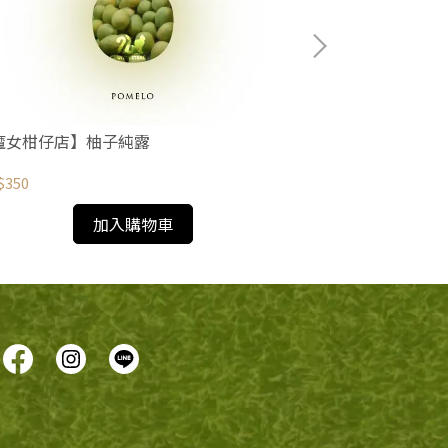
魔女柑仔店】柚子純露
【魔女柑仔店】
$350
NT$240
加入購物車