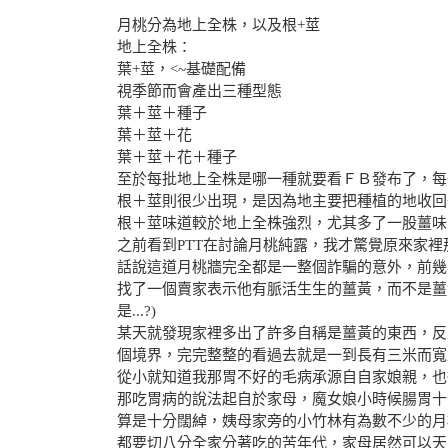
月桃分為地上全株，以及根+莖
地上全株：
葉+莖，<~基礎配備
視季節而會產出三種型態
葉＋莖＋種子
葉＋莖＋花
葉＋莖＋花＋種子
至於每批地上全株是哪一種就要看ＦＢ發布了，每
根＋莖則很少出現，是因為地主要把種植的地收回
根＋莖味道較於地上全株強烈，尤其多了一股薑味
之前看到PTT在討論月桃純露，我才驚覺原來家
話說這道月桃牆完全都是一整個詐騙的意外，前幾
找了一個賣家表示他有脈活生生的薑黃，而不是薑
是...?)
某天就發現家裡多出了許多自稱是薑黃的東西，反
個境界，完完整整的看過去就是一到長有三米而寬
從小就知道我那胃不好的毛病承源自自家娘親，也
那吃胃病的說法起自於家母，魔女娘小時候腸胃十
算是十分闊綽，姨母家旁的小竹林有為數不少的月
都要切八分全家分著吃的苦年代，家母居然可以天