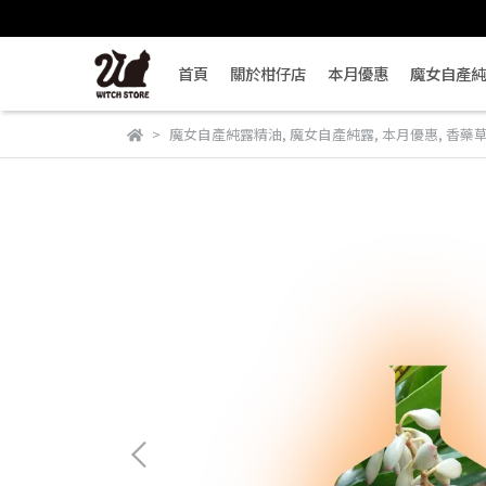
首頁
關於柑仔店
本月優惠
魔女自產純
魔女自產純露精油
,
魔女自產純露
,
本月優惠
,
香藥