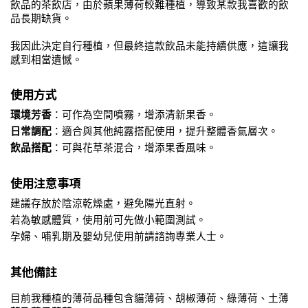
飲品的茶飲店，由於蘋果薄荷較難種植，導致某款我喜歡的飲
品長期缺貨。
我因此決定自行種植，但最終這款飲品未能持續供應，這讓我
感到相當遺憾。
使用方式
環境芳香
：可作為空間噴霧，增添清新果香。
日常調配
：適合與其他純露搭配使用，提升整體香氣層次。
飲品搭配
：可與花草茶混合，增添果香風味。
使用注意事項
建議存放於陰涼乾燥處，避免陽光直射。
若為敏感體質，使用前可先做小範圍測試。
孕婦、哺乳期及嬰幼兒使用前請諮詢專業人士。
其他備註
目前我種植的薄荷品種包含貓薄荷、胡椒薄荷、綠薄荷、土薄