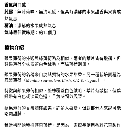
香氣與口感
：
純露
：無薄荷味、無清涼感，但具有濃郁的水果甜香與果實成
熟氣息
精油
：濃郁的水果成熟氣息
氣味最佳賞味期
：約14個月
植物介紹
蘋果薄荷的外觀與綠薄荷略為相似，兩者的葉片皆有皺褶，但
蘋果薄荷全株覆蓋白色絨毛，而綠薄荷則無。
蘋果薄荷的名稱來自於其獨特的水果甜香。另一種栽培變種為
鳳梨薄荷（
Mentha suaveolens Ehrh. CV. Variegata
），
特徵與蘋果薄荷相似，整株覆蓋白色絨毛，葉片有皺褶，但葉
緣帶有白色或淡黃色邊，且氣味類似鳳梨。
蘋果薄荷的香氣濃郁甜美，許多人喜愛，但對部分人來說可能
略顯甜膩。
我當初開始種植蘋果薄荷，是因為一家擅長使用香料花草製作