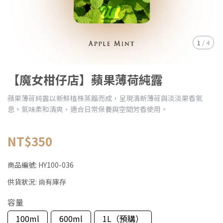
1
/
4
【魔女柑仔店】蘋果薄荷純露
蘋果薄荷純露以新鮮植株蒸餾而成，呈現清新薄荷與淡淡果香氣
息。氣味柔和清爽，適合日常保養與空間芳香使用。
NT$350
商品編號:
HY100-036
供貨狀況:
尚有庫存
容量
100ml
600ml
1L（預購）