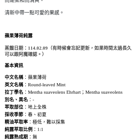
而是柔和而清爽。
清新中帶一點可愛的果感。
蘋果薄荷純露
蒸餾日期：114.02.09（有時候會忘記更新，如果時間太過長久
可以跟阿魔確認。）
基本資訊
中文名稱
：蘋果薄荷
英文名稱
：Round-leaved Mint
拉丁學名
：Mentha suaveolens Ehrhart；Mentha suaveolens
別名、異名
：-
萃取部位
：地上全株
採收季節
：春、初夏
精油萃取率
：極低，難以採集
純露萃取比例
：1:1
純露熟成期
：無