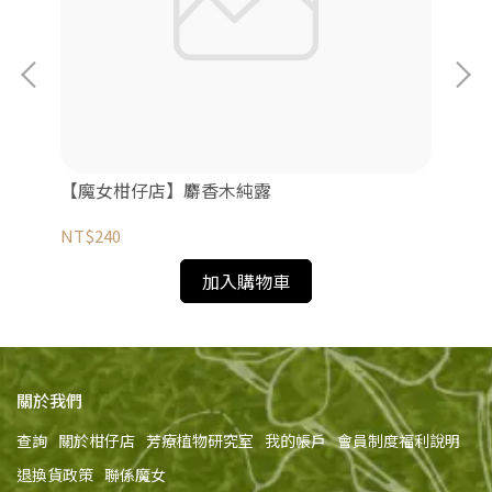
【魔女柑仔店】麝香木純露
【
NT$240
NT
加入購物車
關於我們
查詢
關於柑仔店
芳療植物研究室
我的帳戶
會員制度福利說明
退換貨政策
聯係魔女