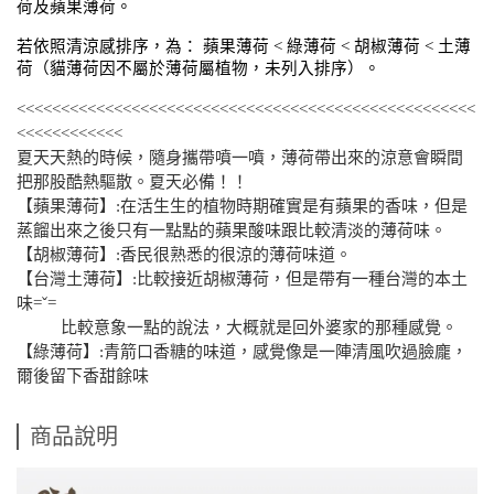
荷及蘋果薄荷。
若依照清涼感排序，為： 蘋果薄荷 < 綠薄荷 < 胡椒薄荷 < 土薄
荷（貓薄荷因不屬於薄荷屬植物，未列入排序）。
<<<<<<<<<<<<<<<<<<<<<<<<<<<<<<<<<<<<<<<<<<<<<<<<<<<<
<<<<<<<<<<<<
夏天天熱的時候，隨身攜帶噴一噴，薄荷帶出來的涼意會瞬間
把那股酷熱驅散。夏天必備！！
【蘋果薄荷】:在活生生的植物時期確實是有蘋果的香味，但是
蒸餾出來之後只有一點點的蘋果酸味跟比較清淡的薄荷味。
【胡椒薄荷】:香民很熟悉的很涼的薄荷味道。
【台灣土薄荷】:比較接近胡椒薄荷，但是帶有一種台灣的本土
味=ˇ=
比較意象一點的說法，大概就是回外婆家的那種感覺。
【綠薄荷】:青箭口香糖的味道，感覺像是一陣清風吹過臉龐，
爾後留下香甜餘味
商品說明