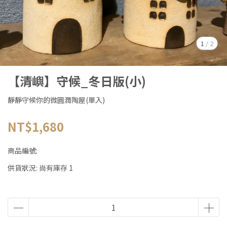
1
/
2
【清嶼】守候_冬日版(小)
靜靜守候你的微圓潤陶屋(單入)
NT$1,680
商品編號:
供貨狀況:
尚有庫存 1