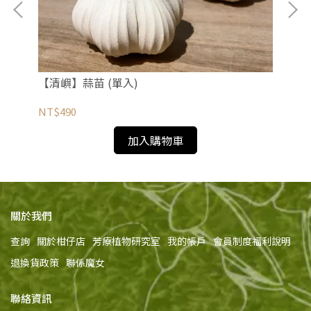
【清嶼】蒜苗 (單入)
【
NT$490
NT
加入購物車
關於我們
查詢
關於柑仔店
芳療植物研究室
我的帳戶
會員制度福利說明
退換貨政策
聯係魔女
聯絡資訊