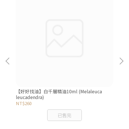
【好
cab
NT
【好好找油】白千層精油10ml (Melaleuca
leucadendra)
NT$260
已售完