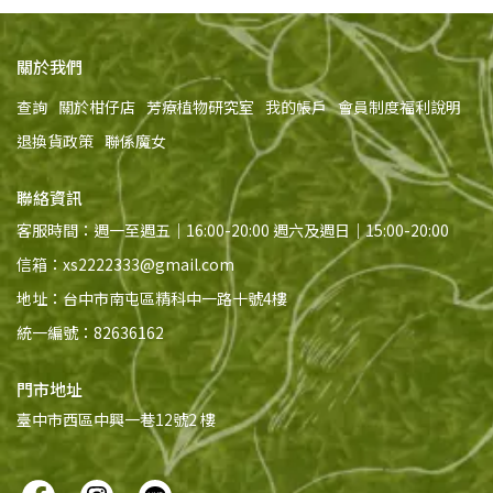
關於我們
查詢
關於柑仔店
芳療植物研究室
我的帳戶
會員制度福利說明
退換貨政策
聯係魔女
聯絡資訊
客服時間：週一至週五｜16:00-20:00 週六及週日｜15:00-20:00
信箱：xs2222333@gmail.com
地址：台中市南屯區精科中一路十號4樓
統一編號：82636162
門市地址
臺中市西區中興一巷12號2 樓