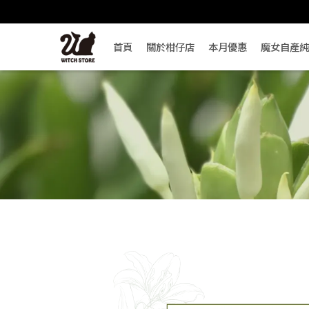
首頁
關於柑仔店
本月優惠
魔女自產純