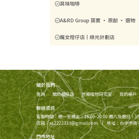
其味咖啡
•採用團購制+訂購制，團購及訂購需要另
地址： 33065桃園市桃園區文中一路136號
•現場有純露、精油、森之島2024月曆展示
A&RD Group 築實 • 原創 • 選物
•採用團購制+訂購制，團購及訂購需要另
地址： 43454台中市龍井區台灣大道五段3巷
電話： 04 3707 6160
魔女柑仔店丨綠光計劃店
•現場銷售
地址： 403台中市西區中興一巷12號2樓
•茶包
•魔女柑仔店商品
•面膜
•MAGNOLIA商品
•純露(月桃、白玉蘭葉、•玫瑰天竺葵、貓
•好好找油商品
•複方精油(甦醒、深夢、勿霾)
關於我們
查詢
關於柑仔店
芳療植物研究室
我的帳戶
聯絡資訊
客服時間：週一至週五｜16:00-20:00 週六及週日｜15:0
信箱：xs2222333@gmail.com
地址：台中市南
門市地址