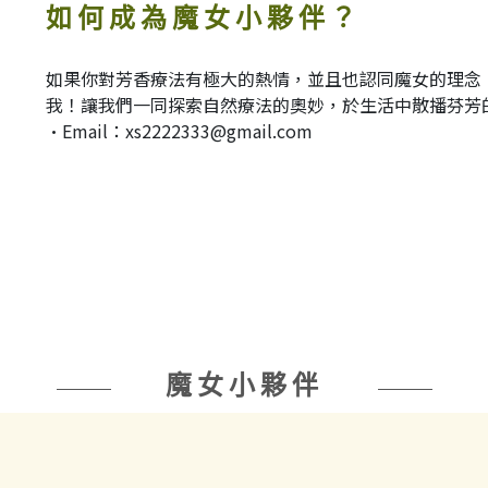
如何成為魔女小夥伴？
如果你對芳香療法有極大的熱情，並且也認同魔女的理念，
我！讓我們一同探索自然療法的奧妙，於生活中散播芬芳
•Email：xs2222333@gmail.com
魔女小夥伴
51號